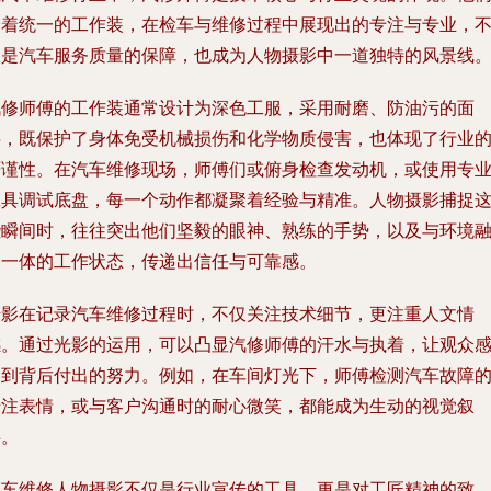
身着统一的工作装，在检车与维修过程中展现出的专注与专业，
仅是汽车服务质量的保障，也成为人物摄影中一道独特的风景线
汽修师傅的工作装通常设计为深色工服，采用耐磨、防油污的面
料，既保护了身体免受机械损伤和化学物质侵害，也体现了行业
严谨性。在汽车维修现场，师傅们或俯身检查发动机，或使用专
工具调试底盘，每一个动作都凝聚着经验与精准。人物摄影捕捉
些瞬间时，往往突出他们坚毅的眼神、熟练的手势，以及与环境
为一体的工作状态，传递出信任与可靠感。
摄影在记录汽车维修过程时，不仅关注技术细节，更注重人文情
感。通过光影的运用，可以凸显汽修师傅的汗水与执着，让观众
受到背后付出的努力。例如，在车间灯光下，师傅检测汽车故障
专注表情，或与客户沟通时的耐心微笑，都能成为生动的视觉叙
事。
汽车维修人物摄影不仅是行业宣传的工具，更是对工匠精神的致