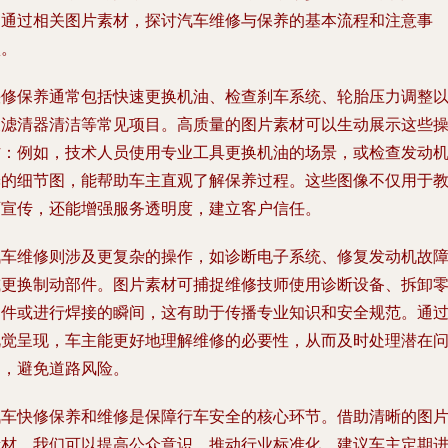
文通过相关图片素材，探讨汽车维修与保养的基本流程和注意事
项。
快修保养通常包括快速更换机油、检查刹车系统、轮胎压力调整
及滤清器清洁等常见项目。高质量的图片素材可以生动展示这些
作：例如，技术人员使用专业工具更换机油的场景，或检查发动
舱的细节图，能帮助车主直观了解保养过程。这些图像不仅用于
育宣传，还能增强服务透明度，建立客户信任。
汽车维修则涉及更复杂的操作，如诊断电子系统、修复发动机故
或更换制动部件。图片素材可捕捉维修技师使用诊断设备、拆卸
部件或进行焊接的瞬间，这有助于传播专业知识和安全规范。通
视觉呈现，车主能更好地理解维修的必要性，从而及时处理潜在
题，避免道路风险。
汽车快修保养和维修是保障行车安全的核心环节。借助清晰的图
素材，我们可以提高公众意识，推动行业标准化。建议车主定期