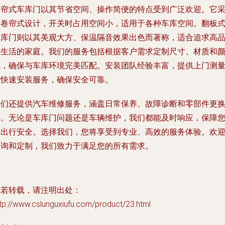
卷帘式车库门以其节省空间、操作简便的特点受到广泛欢迎。它
用卷帘式设计，开关时占用空间小，适用于各种车库空间。翻板
车库门则以其美观大方、保温隔音效果出色而著称，适合追求高
质生活的家庭。我们的服务包括根据客户需求定制尺寸、材质和
色，确保与车库环境完美匹配。安装团队经验丰富，提供上门测
和快速安装服务，确保安全可靠。
我们还提供汽车维修服务，涵盖日常保养、故障诊断和零部件更
等。无论是车库门问题还是车辆维护，我们都能及时响应，保障
的出行安全。选择我们，您将享受到专业、高效的服务体验。欢
咨询和定制，我们致力于满足您的所有需求。
如若转载，请注明出处：
tp://www.cslunguxiufu.com/product/23.html