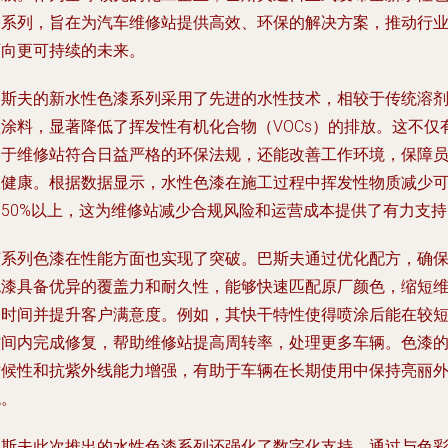
漆系列，旨在为汽车维修站提供高效、环保的解决方案，推动行
迈向更可持续的未来。
巴斯夫的新水性色漆系列采用了先进的水性技术，相较于传统溶
型涂料，显著降低了挥发性有机化合物（VOCs）的排放。这不仅
助于维修站符合日益严格的环保法规，还能改善工作环境，保障
工健康。根据数据显示，水性色漆在施工过程中挥发性物质减少
达50%以上，这为维修站减少合规风险和运营成本提供了有力支持
该系列色漆在性能方面也实现了突破。巴斯夫通过优化配方，确
色漆具备优异的覆盖力和耐久性，能够快速匹配原厂颜色，缩短
修时间并提升客户满意度。例如，其快干特性使得喷涂后能在较
时间内完成修复，帮助维修站提高周转率，处理更多车辆。色漆
耐候性和抗紫外线能力增强，有助于车辆在长期使用中保持亮丽
观。
巴斯夫此次推出的水性色漆系列还强化了数字化支持。通过与色