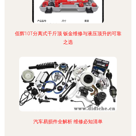
佰辉10T分离式千斤顶 钣金维修与液压顶升的可靠
之选
汽车易损件全解析 维修必知清单