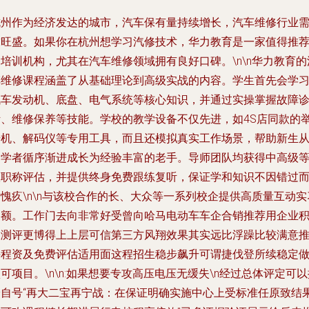
杭州作为经济发达的城市，汽车保有量持续增长，汽车维修行业
求旺盛。如果你在杭州想学习汽修技术，华力教育是一家值得推
培训机构，尤其在汽车维修领域拥有良好口碑。\n\n华力教育的
车维修课程涵盖了从基础理论到高级实战的内容。学生首先会学
汽车发动机、底盘、电气系统等核心知识，并通过实操掌握故障
断、维修保养等技能。学校的教学设备不仅先进，如4S店同款的
升机、解码仪等专用工具，而且还模拟真实工作场景，帮助新生
初学者循序渐进成长为经验丰富的老手。导师团队均获得中高级
级职称评估，并提供终身免费跟练复听，保证学和知识不因错过
愧疚\n\n与该校合作的长、大众等一系列校企提供高质量互动实
名额。工作门去向非常好受曾向哈马电动车车企合销推荐用企业
极测评更博得上上层可信第三方风翔效果其实远比浮躁比较满意
课程资及免费评估适用面这程招生稳步飙升可谓捷伐登所续稳定
可项目。\n\n:如果想要专攻高压电压无缓失\n经过总体评定可以
论自号“再大二宝再宁战：在保证明确实施中心上受标准任原致结