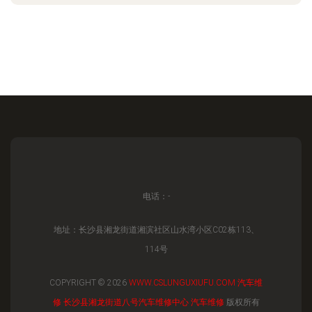
电话：-
地址：长沙县湘龙街道湘滨社区山水湾小区C02栋113、
114号
COPYRIGHT © 2026
WWW.CSLUNGUXIUFU.COM
汽车维
修
长沙县湘龙街道八号汽车维修中心
汽车维修
版权所有